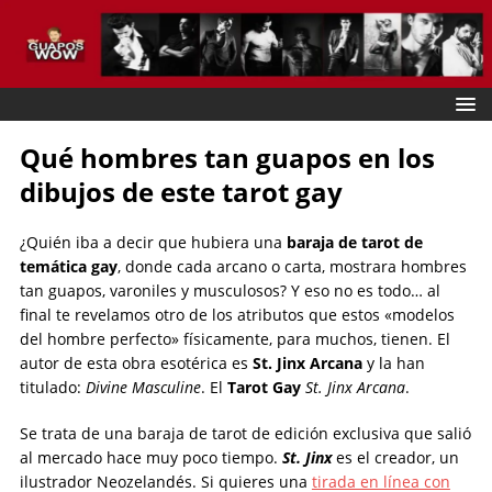
Qué hombres tan guapos en los
dibujos de este tarot gay
¿Quién iba a decir que hubiera una
baraja de tarot de
temática gay
, donde cada arcano o carta, mostrara hombres
tan guapos, varoniles y musculosos? Y eso no es todo… al
final te revelamos otro de los atributos que estos «modelos
del hombre perfecto» físicamente, para muchos, tienen. El
autor de esta obra esotérica es
St. Jinx Arcana
y la han
titulado:
Divine Masculine
. El
Tarot Gay
St. Jinx Arcana
.
Se trata de una baraja de tarot de edición exclusiva que salió
al mercado hace muy poco tiempo.
St. Jinx
es el creador, un
ilustrador Neozelandés. Si quieres una
tirada en línea con