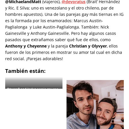
@MichaelandMatt
(viajeros),
@devoratus
(Brait’ Hernández
y Ric. E Silva; uno es venezolano y el otro chileno, par de
hombres apuestos). Una de las parejas gay más tiernas en IG
es la formada por los enamorados: Marcus Austin-
Paglialonga y Luke Austin-Paglialonga. También: Nick
Gainesville y Anthony Gainesville. Pero hay algunos casos
pasados que extrañamos saber qué fue de ellos, como
Anthony y Cheyenne
y la pareja
Christian y Olyvyer
, ellos
fueron de los primeros en mostrar su amor tal cual en dicha
red social. ¡Parejas adorables!
También están:
@terrell.and.jarius
pareja gay con
hijos.