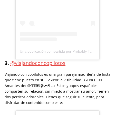
Una publicación compartida por Probably This (@probablythis)
3.
@viajandoconcopilotos
Viajando con copilotos es una gran pareja madrileña de Insta
que tiene puesto en su IG: «Por la visibilidad LGTBIQ…🏳️‍🌈
Amantes de: 🐶🏋🏻‍♂️🎼🎬🛫📕…» Estos guapos españoles,
comparten su relación, sin miedo a mostrar su amor. Tienen
dos perritos adorables. Tienes que seguir su cuenta, para
disfrutar de contenido como este: