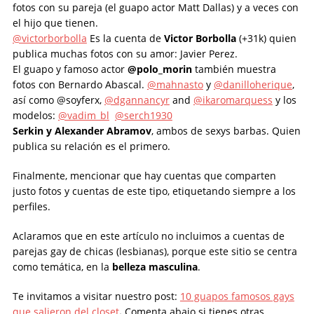
fotos con su pareja (el guapo actor Matt Dallas) y a veces con
el hijo que tienen.
@victorborbolla
Es la cuenta de
Victor Borbolla
(+31k) quien
publica muchas fotos con su amor: Javier Perez.
El guapo y famoso actor
@polo_morin
también muestra
fotos con Bernardo Abascal.
@mahnasto
y
@dan
illoherique
,
así como @soyferx,
@dgannancyr
and
@ikaromarquess
y los
modelos:
@vadim_bl
@serch1930
Serkin y Alexander Abramov
, ambos de sexys barbas. Quien
publica su relación es el primero.
Finalmente, mencionar que hay cuentas que comparten
justo fotos y cuentas de este tipo, etiquetando siempre a los
perfiles.
Aclaramos que en este artículo no incluimos a cuentas de
parejas gay de chicas (lesbianas), porque este sitio se centra
como temática, en la
belleza masculina
.
Te invitamos a visitar nuestro post:
10 guapos famosos gays
que salieron del closet
.
Comenta abajo si tienes otras