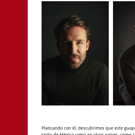
Platicando con él, descubrimos que este guapo
tanto de México como en otros países, como: